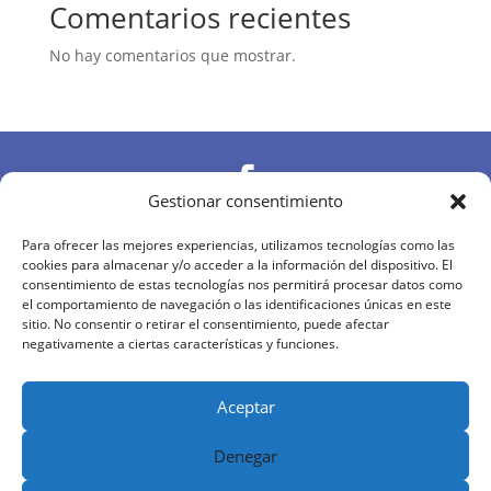
Comentarios recientes
No hay comentarios que mostrar.

Gestionar consentimiento

Para ofrecer las mejores experiencias, utilizamos tecnologías como las
cookies para almacenar y/o acceder a la información del dispositivo. El
consentimiento de estas tecnologías nos permitirá procesar datos como
el comportamiento de navegación o las identificaciones únicas en este

sitio. No consentir o retirar el consentimiento, puede afectar
negativamente a ciertas características y funciones.
Diseñado y desarrollado por
MDN
|
Aviso Legal
|
Política de Privacidad
|
Política de Cookies
|
Aceptar
Términos y Condiciones
Denegar