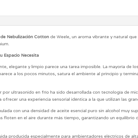
 de Nebulización Cotton
de Weele, un aroma vibrante y natural qu
mium.
tu Espacio Necesita
te, elegante y limpio parece una tarea imposible. La mayoría de 
parece a los pocos minutos, satura el ambiente al principio y term
r por ultrasonido en frío ha sido desarrollada con tecnología de mi
 ofrecer una experiencia sensorial idéntica a la que utilizan las gr
lada con una densidad de aceite esencial puro sin alcohol muy sup
ulas floten en el aire durante más tiempo, garantizando un equilibr
luida producida especialmente para
ambientadores eléctricos de al