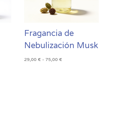
Fragancia de
Nebulización Musk
Rango
29,00
€
-
75,00
€
de
precios:
desde
29,00 €
hasta
75,00 €