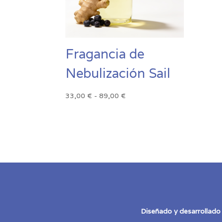
Fragancia de
Nebulización Sail
Rango
33,00
€
-
89,00
€
de
precios:
desde
33,00 €
hasta
89,00 €
Diseñado y desarrollado