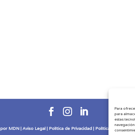
Para ofrece



para almace
estas tecno
navegación o
 por
MDN
|
Aviso Legal
|
Política de Privacidad
|
Política de Cookies
consentimie