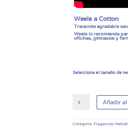
Weele a Cotton
Transmite agradable sen
Weele lo recomienda para
oficinas, gimnasios y far
Selecciona el tamaño de ne
Fragancia
Añadir al
de
Nebulización
Cotton
cantidad
Categoría:
Fragancias Nebuli