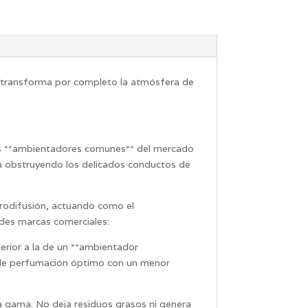
e transforma por completo la atmósfera de
los **ambientadores comunes** del mercado
ina obstruyendo los delicados conductos de
crodifusión, actuando como el
andes marcas comerciales:
erior a la de un **ambientador
io de perfumación óptimo con un menor
ta gama
. No deja residuos grasos ni genera