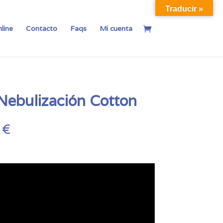
Traducir »
line
Contacto
Faqs
Mi cuenta
Nebulización Cotton
Rango
0
€
de
precios:
desde
29,00 €
hasta
73,00 €