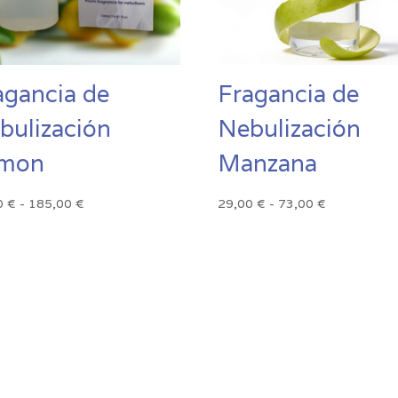
agancia de
Fragancia de
bulización
Nebulización
mon
Manzana
Rango
Rango
0
€
-
185,00
€
29,00
€
-
73,00
€
de
de
precios:
precios:
desde
desde
21,00 €
29,00 €
hasta
hasta
185,00 €
73,00 €