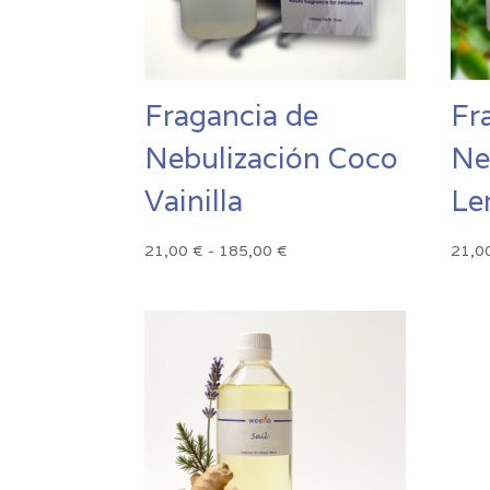
Fragancia de
Fr
Nebulización Coco
Ne
Vainilla
Le
Rango
21,00
€
-
185,00
€
21,0
de
precios:
desde
21,00 €
hasta
185,00 €