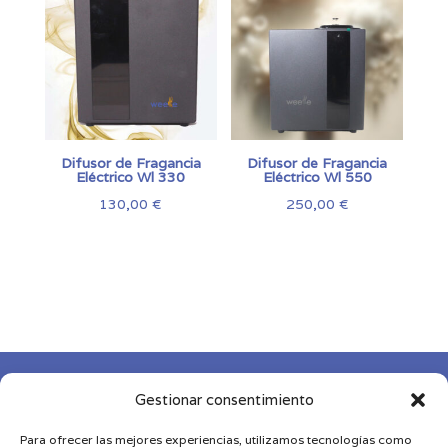
135,00 
hasta
169,00 
Difusor de Fragancia
Difusor de Fragancia
Eléctrico Wl 330
Eléctrico Wl 550
130,00
€
250,00
€

Gestionar consentimiento
Para ofrecer las mejores experiencias, utilizamos tecnologías como