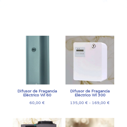
Difusor de Fragancia
Difusor de Fragancia
Eléctrico Wl 60
Eléctrico Wl 300
Rango
60,00
€
135,00
€
-
169,00
€
de
precios:
desde