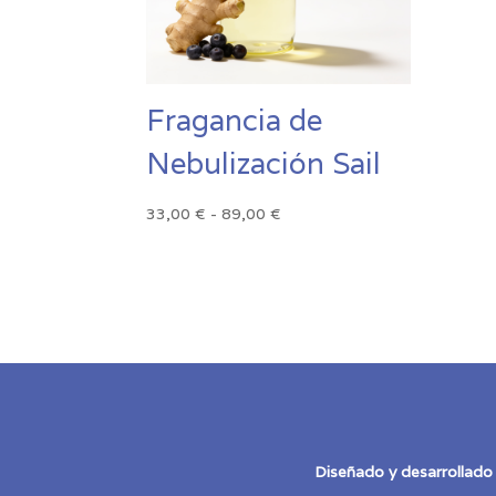
Fragancia de
Nebulización Sail
Rango
33,00
€
-
89,00
€
de
precios:
desde
33,00 €
hasta
89,00 €
Diseñado y desarrollado