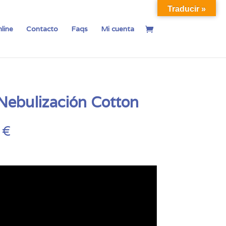
Traducir »
line
Contacto
Faqs
Mi cuenta
Nebulización Cotton
Rango
0
€
de
precios:
desde
29,00 €
hasta
73,00 €