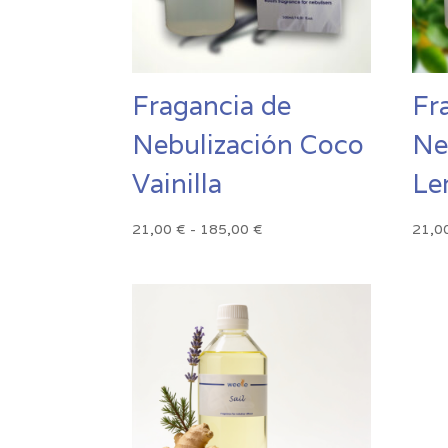
Fragancia de
Fr
Nebulización Coco
Ne
Vainilla
Le
Rango
21,00
€
-
185,00
€
21,0
de
precios:
desde
21,00 €
hasta
185,00 €