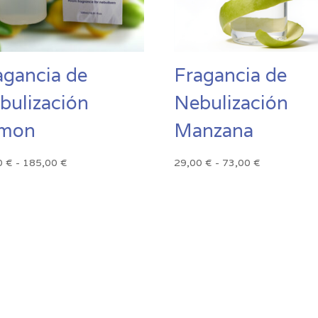
agancia de
Fragancia de
bulización
Nebulización
mon
Manzana
Rango
Rango
0
€
-
185,00
€
29,00
€
-
73,00
€
de
de
precios:
precios:
desde
desde
21,00 €
29,00 €
hasta
hasta
185,00 €
73,00 €