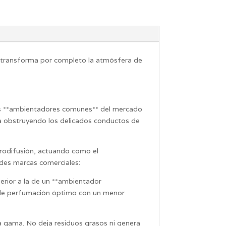
e transforma por completo la atmósfera de
los **ambientadores comunes** del mercado
ina obstruyendo los delicados conductos de
crodifusión, actuando como el
andes marcas comerciales:
erior a la de un **ambientador
io de perfumación óptimo con un menor
ta gama
. No deja residuos grasos ni genera