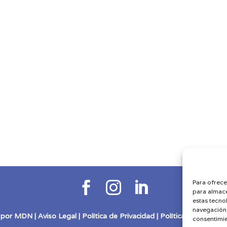
Para ofrece



para almace
estas tecno
navegación o
 por
MDN
|
Aviso Legal
|
Política de Privacidad
|
Política de Cookies
consentimie