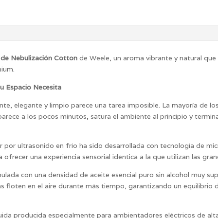
 de Nebulización Cotton
de Weele, un aroma vibrante y natural qu
mium.
tu Espacio Necesita
te, elegante y limpio parece una tarea imposible. La mayoría de 
parece a los pocos minutos, satura el ambiente al principio y term
r por ultrasonido en frío ha sido desarrollada con tecnología de mi
 ofrecer una experiencia sensorial idéntica a la que utilizan las gr
lada con una densidad de aceite esencial puro sin alcohol muy sup
ulas floten en el aire durante más tiempo, garantizando un equilibr
luida producida especialmente para
ambientadores eléctricos de al