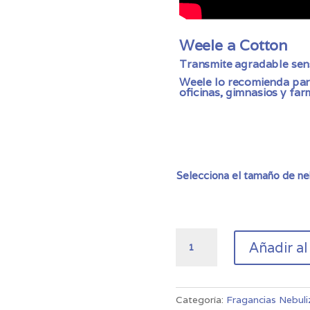
Weele a Cotton
Transmite agradable sen
Weele lo recomienda para
oficinas, gimnasios y far
Selecciona el tamaño de ne
Fragancia
Añadir al
de
Nebulización
Cotton
cantidad
Categoría:
Fragancias Nebuli