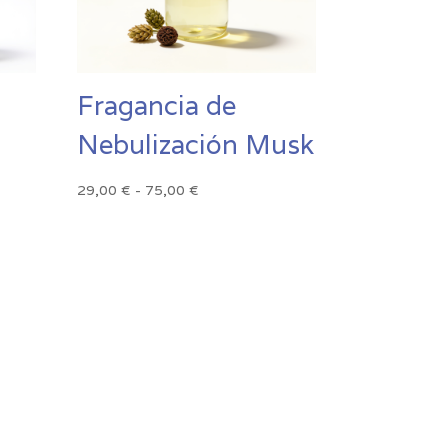
Fragancia de
Nebulización Musk
Rango
29,00
€
-
75,00
€
de
precios:
desde
29,00 €
hasta
75,00 €