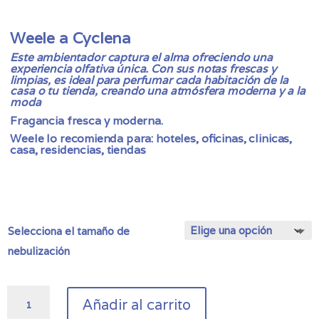
de
precios:
desde
Weele a Cyclena
33,00 €
Este ambientador captura el alma ofreciendo una
hasta
experiencia olfativa única. Con sus notas frescas y
89,00 €
limpias, es ideal para perfumar cada habitación de la
casa o tu tienda, creando una atmósfera moderna y a la
moda
Fragancia fresca y moderna.
Weele lo recomienda para: hoteles, oficinas, clinicas,
casa, residencias, tiendas
Selecciona el tamaño de
nebulización
Fragancia
Añadir al carrito
de