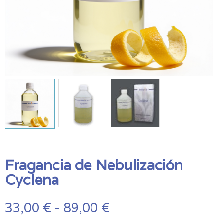
Fragancia de Nebulización
Cyclena
Rango
33,00
€
-
89,00
€