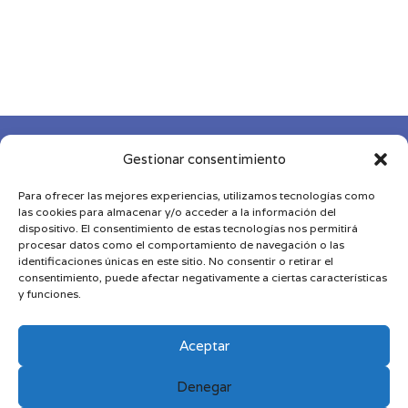
de
precios:
desde
135,00 €
hasta
169,00 €

Gestionar consentimiento
Para ofrecer las mejores experiencias, utilizamos tecnologías como

las cookies para almacenar y/o acceder a la información del
dispositivo. El consentimiento de estas tecnologías nos permitirá
procesar datos como el comportamiento de navegación o las

identificaciones únicas en este sitio. No consentir o retirar el
consentimiento, puede afectar negativamente a ciertas características
y funciones.
Diseñado y desarrollado por
MDN
|
Aviso Legal
|
Política de Privacidad
|
Política de Cookies
|
Términos
Aceptar
y Condiciones
Denegar