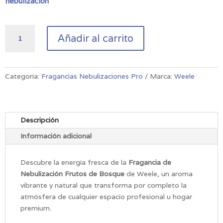
nebulización
Fragancia
Añadir al carrito
de
Nebulización
Frutos
de
Categoría:
Fragancias Nebulizaciones Pro
Marca:
Weele
Bosque
cantidad
Descripción
Información adicional
Descubre la energía fresca de la
Fragancia de
Nebulización Frutos de Bosque
de Weele, un aroma
vibrante y natural que transforma por completo la
atmósfera de cualquier espacio profesional u hogar
premium.