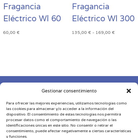
Fragancia
Fragancia
Eléctrico Wl 60
Eléctrico Wl 300
Rango
60,00
€
135,00
€
-
169,00
€
de
precios:
desde
135,00 €
hasta
169,00 €

Gestionar consentimiento
Para ofrecer las mejores experiencias, utilizamos tecnologías como

las cookies para almacenar y/o acceder a la información del
dispositivo. El consentimiento de estas tecnologías nos permitirá
procesar datos como el comportamiento de navegación o las

identificaciones únicas en este sitio. No consentir o retirar el
consentimiento, puede afectar negativamente a ciertas características
y funciones.