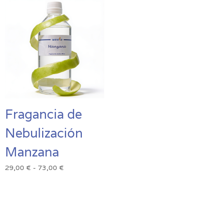
Fragancia de
Nebulización
Manzana
Rango
29,00
€
-
73,00
€
de
precios:
desde