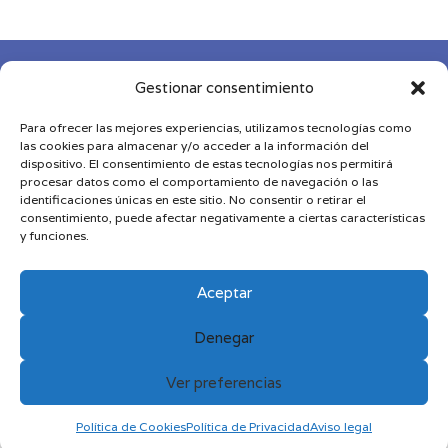
29,00 €
hasta
73,00 €

Gestionar consentimiento
Para ofrecer las mejores experiencias, utilizamos tecnologías como

las cookies para almacenar y/o acceder a la información del
dispositivo. El consentimiento de estas tecnologías nos permitirá
procesar datos como el comportamiento de navegación o las

identificaciones únicas en este sitio. No consentir o retirar el
consentimiento, puede afectar negativamente a ciertas características
y funciones.
Diseñado y desarrollado por
MDN
|
Aviso Legal
|
Política de Privacidad
|
Política de Cookies
|
Términos
Aceptar
y Condiciones
Denegar
Ver preferencias
Política de Cookies
Política de Privacidad
Aviso legal