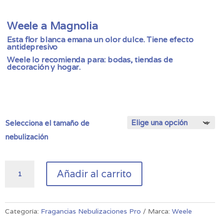
de
precios:
desde
Weele a Magnolia
29,00 €
Esta flor blanca emana un olor dulce. Tiene efecto
hasta
antidepresivo
76,00 €
Weele lo recomienda para: bodas, tiendas de
decoración y hogar.
Selecciona el tamaño de
nebulización
Fragancia
Añadir al carrito
de
Nebulización
Magnolia
cantidad
Categoría:
Fragancias Nebulizaciones Pro
Marca:
Weele