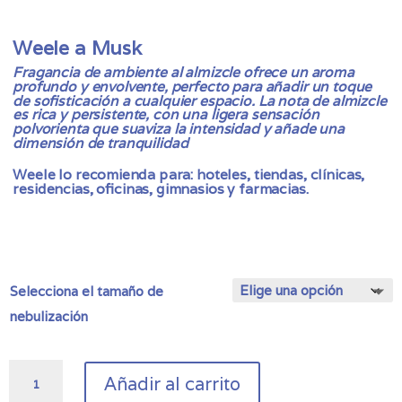
de
precios:
desde
Weele a Musk
29,00 €
Fragancia de ambiente al almizcle ofrece un aroma
hasta
profundo y envolvente, perfecto para añadir un toque
75,00 €
de sofisticación a cualquier espacio. La nota de almizcle
es rica y persistente, con una ligera sensación
polvorienta que suaviza la intensidad y añade una
dimensión de tranquilidad
Weele lo recomienda para: hoteles, tiendas, clínicas,
residencias, oficinas, gimnasios y farmacias.
Selecciona el tamaño de
nebulización
Fragancia
Añadir al carrito
de