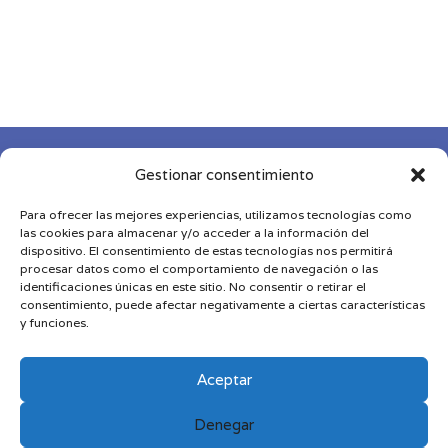
de
precios:
desde
135,00 €
hasta
169,00 €

Gestionar consentimiento
Para ofrecer las mejores experiencias, utilizamos tecnologías como

las cookies para almacenar y/o acceder a la información del
dispositivo. El consentimiento de estas tecnologías nos permitirá
procesar datos como el comportamiento de navegación o las

identificaciones únicas en este sitio. No consentir o retirar el
consentimiento, puede afectar negativamente a ciertas características
y funciones.
Diseñado y desarrollado por
MDN
|
Aviso Legal
|
Política de Privacidad
|
Política de Cookies
|
Términos
Aceptar
y Condiciones
Denegar