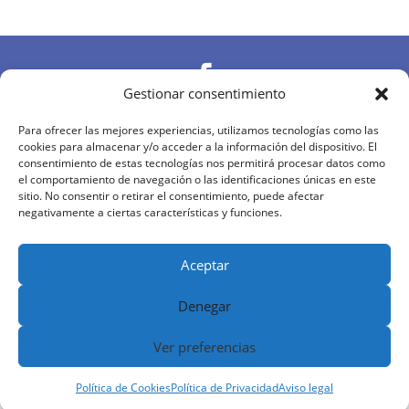

Gestionar consentimiento

Para ofrecer las mejores experiencias, utilizamos tecnologías como las
cookies para almacenar y/o acceder a la información del dispositivo. El
consentimiento de estas tecnologías nos permitirá procesar datos como
el comportamiento de navegación o las identificaciones únicas en este

sitio. No consentir o retirar el consentimiento, puede afectar
negativamente a ciertas características y funciones.
Diseñado y desarrollado por
MDN
|
Aviso Legal
|
Política de Privacidad
|
Política de Cookies
|
Aceptar
Términos y Condiciones
Denegar
Ver preferencias
Política de Cookies
Política de Privacidad
Aviso legal