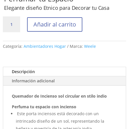
Elegante diseño Etnico para Decorar tu Casa
Quemador
Añadir al carrito
de
Incienso
sol
circular
Categoría:
Ambientadores Hogar
Marca:
Weele
en
stilo
indio
Descripción
cantidad
Información adicional
Quemador de Incienso sol circular en stilo indio
Perfuma tu espacio con incienso
Este porta inciensos está decorado con un
intrincado diseño de un sol, representando la
belleza y maestría de la artesanía india.