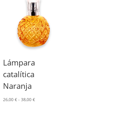
26,00 €
39,00 €
hasta
38,00 €
Lámpara
catalítica
Naranja
Rango
26,00
€
-
38,00
€
de
precios:
desde
26,00 €