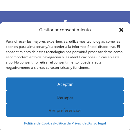

Gestionar consentimiento

Para ofrecer las mejores experiencias, utilizamos tecnologías como las
cookies para almacenar y/o acceder a la información del dispositivo. El
consentimiento de estas tecnologías nos permitirá procesar datos como
el comportamiento de navegación o las identificaciones únicas en este

sitio. No consentir o retirar el consentimiento, puede afectar
negativamente a ciertas características y funciones.
Diseñado y desarrollado por
MDN
|
Aviso Legal
|
Política de Privacidad
|
Política de Cookies
|
Aceptar
Términos y Condiciones
Denegar
Ver preferencias
Política de Cookies
Política de Privacidad
Aviso legal