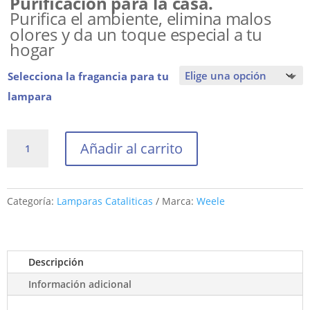
Purificación para la casa.
hasta
Purifica el ambiente, elimina malos
39,00 €
olores y da un toque especial a tu
hogar
Selecciona la fragancia para tu
lampara
Ambientador
Añadir al carrito
Lampara
Catalítica
Azul
cantidad
Categoría:
Lamparas Cataliticas
Marca:
Weele
Descripción
Información adicional