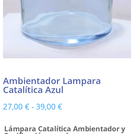
Ambientador Lampara
Catalítica Azul
Rango
27,00
€
-
39,00
€
de
precios:
desde
Lámpara Catalítica Ambientador y
27,00 €