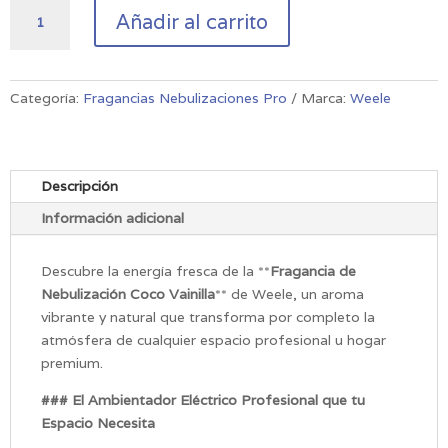
Fragancia
Añadir al carrito
de
Nebulización
Coco
Vainilla
Categoría:
Fragancias Nebulizaciones Pro
Marca:
Weele
cantidad
Descripción
Información adicional
Descubre la energía fresca de la **
Fragancia de
Nebulización Coco Vainilla
** de Weele, un aroma
vibrante y natural que transforma por completo la
atmósfera de cualquier espacio profesional u hogar
premium.
### El Ambientador Eléctrico Profesional que tu
Espacio Necesita