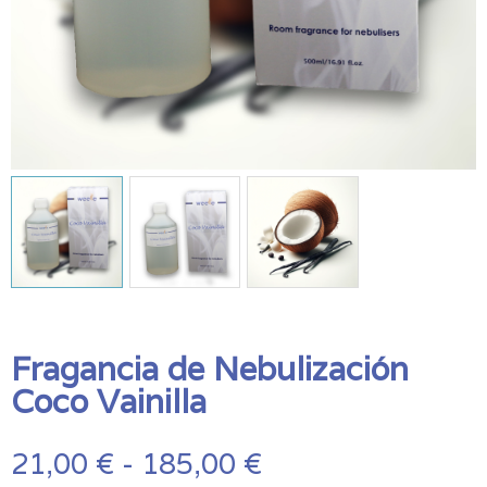
Fragancia de Nebulización
Coco Vainilla
Rango
21,00
€
-
185,00
€