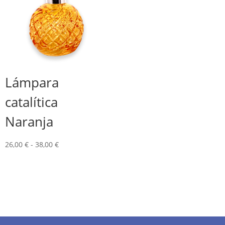
Lámpara
catalítica
Naranja
Rango
26,00
€
-
38,00
€
de
precios:
desde
26,00 €
hasta
38,00 €