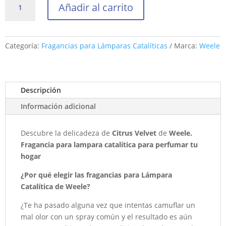
Añadir al carrito
para
Lámpara
Catalítica
Citrus
Categoría:
Fragancias para Lámparas Catalíticas
Marca:
Weele
Velvet
250
ml
Descripción
cantidad
Información adicional
Descubre la delicadeza de
Citrus Velvet
de
Weele.
Fragancia para lampara catalítica
para perfumar tu
hogar
¿Por qué elegir las fragancias para Lámpara
Catalítica de Weele?
¿Te ha pasado alguna vez que intentas camuflar un
mal olor con un spray común y el resultado es aún