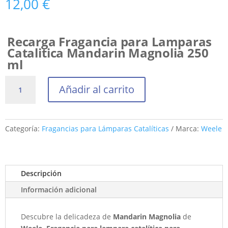
12,00
€
Recarga Fragancia para Lamparas
Catalitica Mandarin Magnolia 250
ml
Fragancia
Añadir al carrito
para
Lámpara
Catalítica
Mandarin
Categoría:
Fragancias para Lámparas Catalíticas
Marca:
Weele
Magnolia
250
ml
Descripción
cantidad
Información adicional
Descubre la delicadeza de
Mandarin Magnolia
de