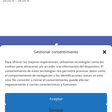
Rango
26,00
€
-
38,00
€
de
precios:
desde
26,00 €
hasta
38,00 €

Gestionar consentimiento

Para ofrecer las mejores experiencias, utilizamos tecnologías como las
cookies para almacenar y/o acceder a la información del dispositivo. El
consentimiento de estas tecnologías nos permitirá procesar datos como
el comportamiento de navegación o las identificaciones únicas en este

sitio. No consentir o retirar el consentimiento, puede afectar
negativamente a ciertas características y funciones.
Diseñado y desarrollado por
MDN
|
Aviso Legal
|
Política de Privacidad
|
Política de Cookies
|
Aceptar
Términos y Condiciones
Denegar