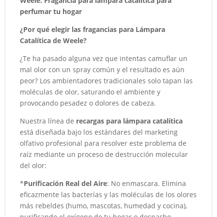
Weele.
Fragancia para lampara catalítica
para
perfumar tu hogar
¿Por qué elegir las fragancias para Lámpara
Catalítica de Weele?
¿Te ha pasado alguna vez que intentas camuflar un
mal olor con un spray común y el resultado es aún
peor? Los ambientadores tradicionales solo tapan las
moléculas de olor, saturando el ambiente y
provocando pesadez o dolores de cabeza.
Nuestra línea de
recargas para lámpara catalítica
está diseñada bajo los estándares del marketing
olfativo profesional para resolver este problema de
raíz mediante un proceso de destrucción molecular
del olor:
*
Purificación Real del Aire
: No enmascara. Elimina
eficazmente las bacterias y las moléculas de los olores
más rebeldes (humo, mascotas, humedad y cocina),
purificando el oxígeno de tu hogar o despacho.