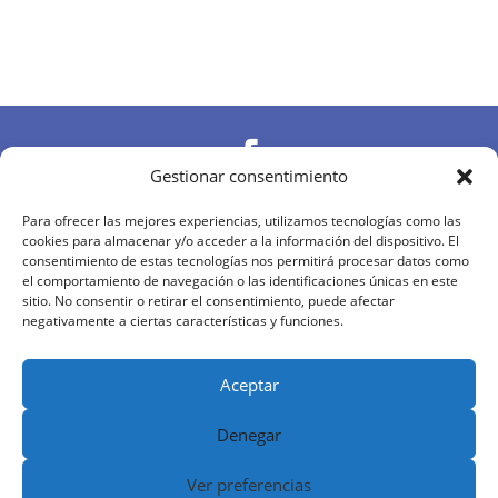

Gestionar consentimiento

Para ofrecer las mejores experiencias, utilizamos tecnologías como las
cookies para almacenar y/o acceder a la información del dispositivo. El
consentimiento de estas tecnologías nos permitirá procesar datos como
el comportamiento de navegación o las identificaciones únicas en este

sitio. No consentir o retirar el consentimiento, puede afectar
negativamente a ciertas características y funciones.
Diseñado y desarrollado por
MDN
|
Aviso Legal
|
Política de Privacidad
|
Política de Cookies
|
Aceptar
Términos y Condiciones
Denegar
Ver preferencias