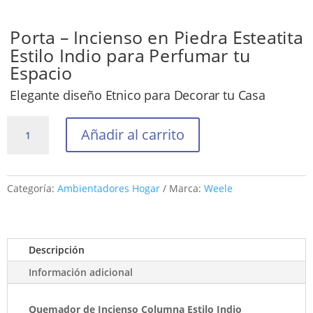
Porta – Incienso en Piedra Esteatita
Estilo Indio para Perfumar tu
Espacio
Elegante diseño Etnico para Decorar tu Casa
Quemador
Añadir al carrito
de
Incienso
Columna
Estilo
Categoría:
Ambientadores Hogar
Marca:
Weele
Indio
cantidad
Descripción
Información adicional
Quemador de Incienso Columna Estilo Indio