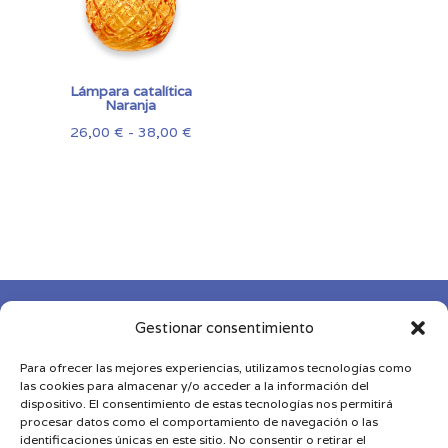
Lámpara catalítica
Naranja
Rango
26,00
€
-
38,00
€
de
precios:
desde
26,00 €
hasta
38,00 €

Gestionar consentimiento
Para ofrecer las mejores experiencias, utilizamos tecnologías como

las cookies para almacenar y/o acceder a la información del
dispositivo. El consentimiento de estas tecnologías nos permitirá
procesar datos como el comportamiento de navegación o las

identificaciones únicas en este sitio. No consentir o retirar el