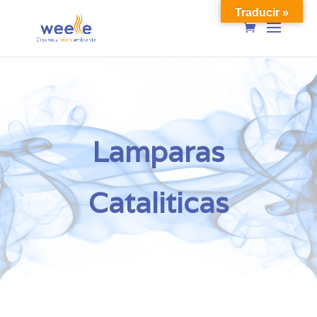
Traducir »
Lamparas
Cataliticas