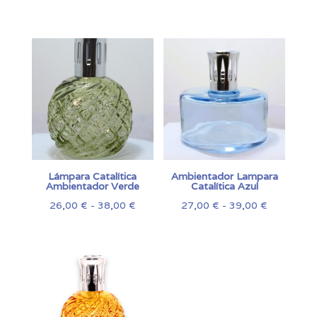
Lámpara Catalítica
Ambientador Lampara
Ambientador Verde
Catalítica Azul
Rango
Rango
26,00
€
-
38,00
€
27,00
€
-
39,00
€
de
de
precios:
precios:
desde
desde
26,00 €
27,00 €
hasta
hasta
38,00 €
39,00 €