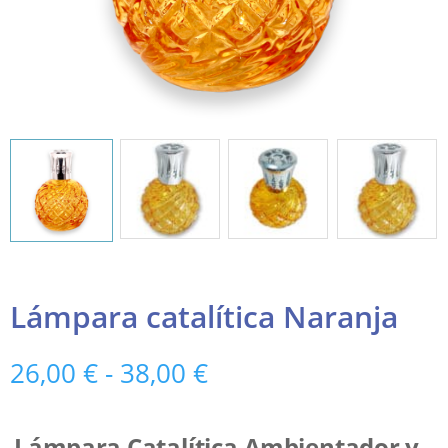
Lámpara catalítica Naranja
Rango
26,00
€
-
38,00
€
de
precios:
desde
Lámpara Catalítica Ambientador y