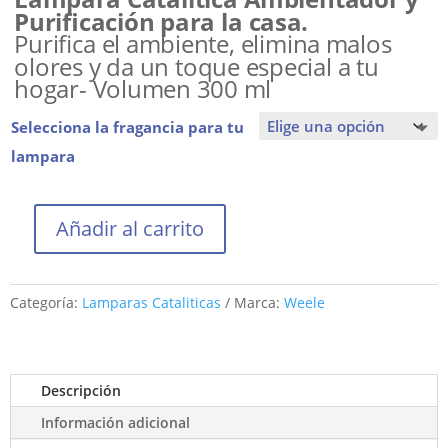
26,00 €
Purificación para la casa.
hasta
Purifica el ambiente, elimina malos
38,00 €
olores y da un toque especial a tu
hogar- Volumen 300 ml
Selecciona la fragancia para tu
lampara
Añadir al carrito
Lámpara
catalítica
Naranja
Categoría:
Lamparas Cataliticas
Marca:
Weele
cantidad
Descripción
Información adicional