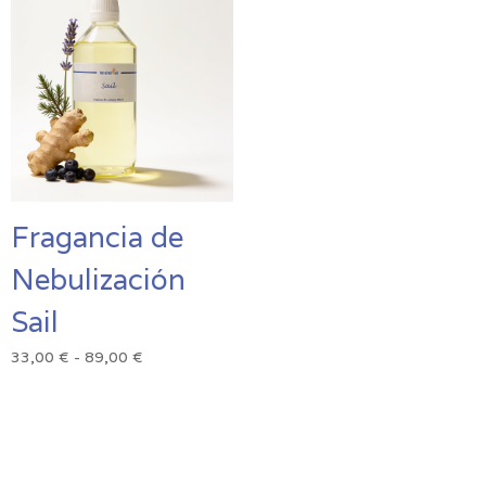
29,00 €
29,00 €
hasta
hasta
73,00 €
75,00 €
Fragancia de
Nebulización
Sail
Rango
33,00
€
-
89,00
€
de
precios:
desde
33,00 €