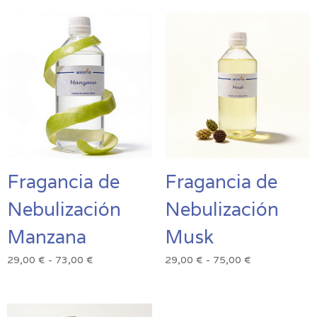
precios:
precios:
desde
desde
21,00 €
21,00 €
hasta
hasta
185,00 €
185,00 €
Fragancia de
Fragancia de
Nebulización
Nebulización
Manzana
Musk
Rango
Rango
29,00
€
-
73,00
€
29,00
€
-
75,00
€
de
de
precios:
precios:
desde
desde