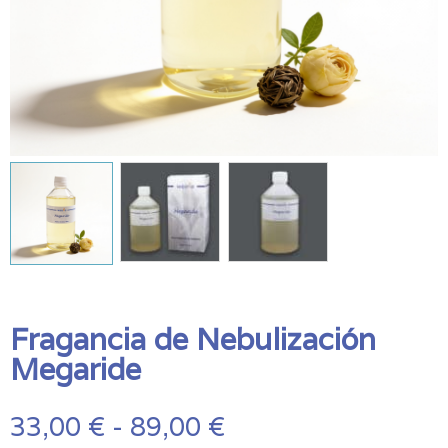
Fragancia de Nebulización
Megaride
Rango
33,00
€
-
89,00
€