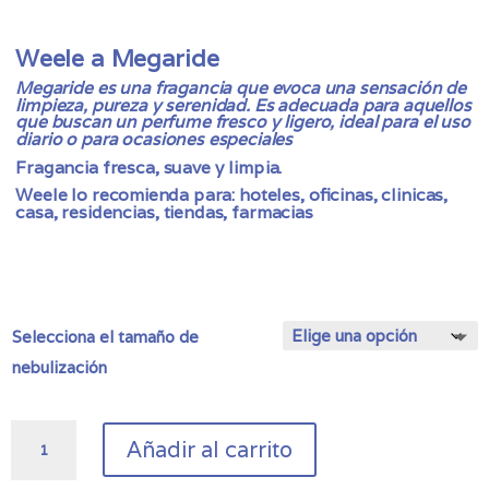
de
precios:
desde
Weele a Megaride
33,00 €
Megaride es una fragancia que evoca una sensación de
hasta
limpieza, pureza y serenidad. Es adecuada para aquellos
89,00 €
que buscan un perfume fresco y ligero, ideal para el uso
diario o para ocasiones especiales
Fragancia fresca, suave y limpia.
Weele lo recomienda para: hoteles, oficinas, clinicas,
casa, residencias, tiendas, farmacias
Selecciona el tamaño de
nebulización
Fragancia
Añadir al carrito
de
Nebulización