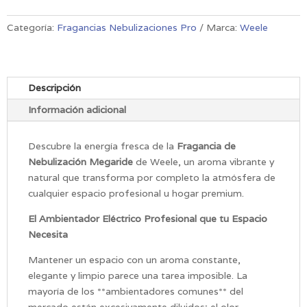
Megaride
cantidad
Categoría:
Fragancias Nebulizaciones Pro
Marca:
Weele
Descripción
Información adicional
Descubre la energía fresca de la
Fragancia de
Nebulización Megaride
de Weele, un aroma vibrante y
natural que transforma por completo la atmósfera de
cualquier espacio profesional u hogar premium.
El Ambientador Eléctrico Profesional que tu Espacio
Necesita
Mantener un espacio con un aroma constante,
elegante y limpio parece una tarea imposible. La
mayoría de los **ambientadores comunes** del
mercado están excesivamente diluidos; el olor