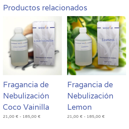
Productos relacionados
Fragancia de
Fragancia de
Nebulización
Nebulización
Coco Vainilla
Lemon
Rango
Rango
21,00
€
-
185,00
€
21,00
€
-
185,00
€
de
de