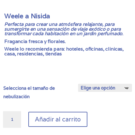
de
precios:
desde
Weele a Nisida
33,00 €
Perfecta para crear una atmósfera relajante, para
hasta
sumergirte en una sensación de viaje exótico o para
89,00 €
transformar cada habitación en un jardin perfumado
.
Fragancia fresca y florales.
Weele lo recomienda para: hoteles, oficinas, clinicas,
casa, residencias, tiendas
Selecciona el tamaño de
nebulización
Fragancia
Añadir al carrito
de
Nebulización