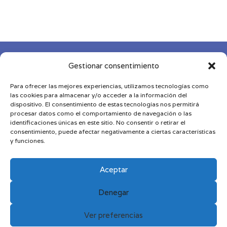
desde
29,00 €
hasta
73,00 €

Gestionar consentimiento
Para ofrecer las mejores experiencias, utilizamos tecnologías como

las cookies para almacenar y/o acceder a la información del
dispositivo. El consentimiento de estas tecnologías nos permitirá
procesar datos como el comportamiento de navegación o las

identificaciones únicas en este sitio. No consentir o retirar el
consentimiento, puede afectar negativamente a ciertas características
y funciones.
Diseñado y desarrollado por
MDN
|
Aviso Legal
|
Política de Privacidad
|
Política de Cookies
|
Términos
Aceptar
y Condiciones
Denegar
Ver preferencias