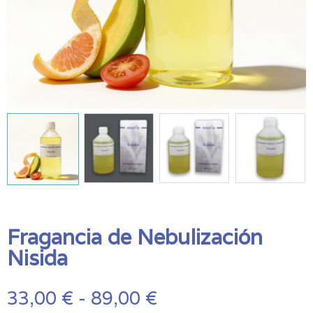
Fragancia de Nebulización
Nisida
Rango
33,00
€
-
89,00
€