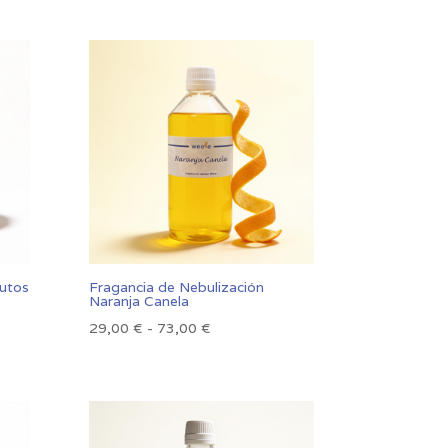
rutos
Fragancia de Nebulización
Naranja Canela
Rango
29,00
€
-
73,00
€
de
precios:
desde
29,00 €