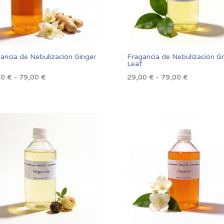
ancia de Nebulización Ginger
Fragancia de Nebulización G
Leaf
Rango
Rango
00
€
-
79,00
€
29,00
€
-
79,00
€
de
de
precios:
precios:
desde
desde
33,00 €
29,00 €
hasta
hasta
79,00 €
79,00 €