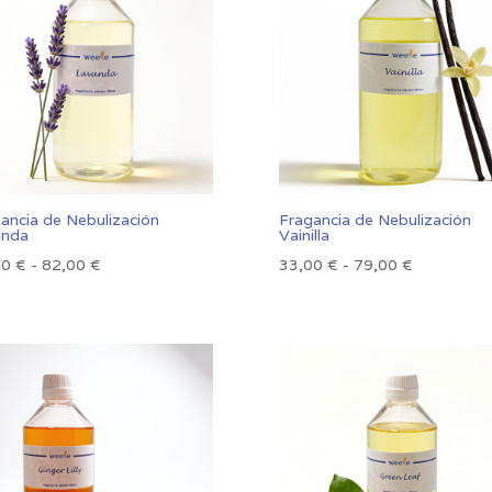
hasta
hasta
76,00 €
73,00 €
ancia de Nebulización
Fragancia de Nebulización
anda
Vainilla
Rango
Rango
00
€
-
82,00
€
33,00
€
-
79,00
€
de
de
precios:
precios:
desde
desde
35,00 €
33,00 €
hasta
hasta
82,00 €
79,00 €