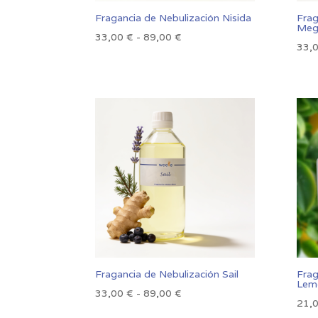
Fragancia de Nebulización Nisida
Frag
Meg
Rango
33,00
€
-
89,00
€
33,
de
precios:
desde
33,00 €
hasta
89,00 €
Fragancia de Nebulización Sail
Frag
Lem
Rango
33,00
€
-
89,00
€
21,
de