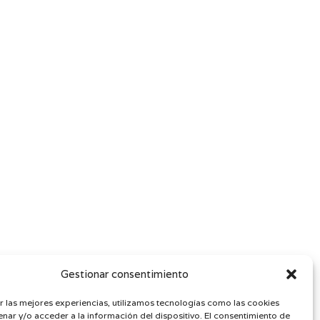
de
precios:
desde
21,00 €
hasta
185,00 €
Gestionar consentimiento
r las mejores experiencias, utilizamos tecnologías como las cookies
nar y/o acceder a la información del dispositivo. El consentimiento de