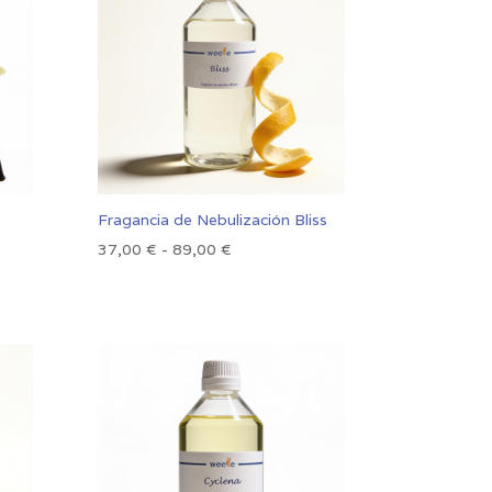
hasta
73,00 €
Fragancia de Nebulización Bliss
Rango
37,00
€
-
89,00
€
de
precios:
desde
37,00 €
hasta
89,00 €