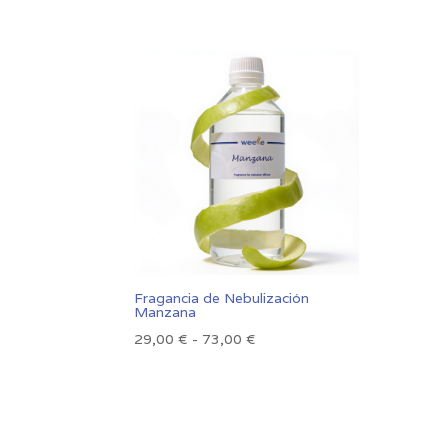
precios:
desde
33,00 €
hasta
89,00 €
Fragancia de Nebulización
Manzana
Rango
29,00
€
-
73,00
€
de
precios:
desde
29,00 €