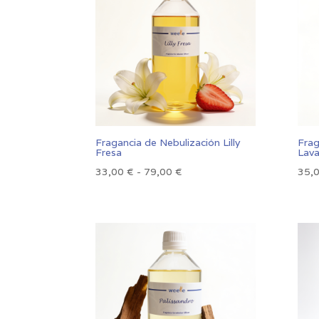
hasta
73,00 €
Fragancia de Nebulización Lilly
Frag
Fresa
Lav
Rango
33,00
€
-
79,00
€
35,
de
precios:
desde
33,00 €
hasta
79,00 €