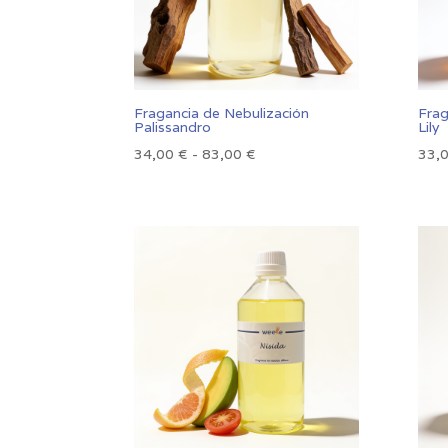
Fragancia de Nebulización
Frag
Palissandro
Lily
Rango
34,00
€
-
83,00
€
33,
de
precios:
desde
34,00 €
hasta
83,00 €