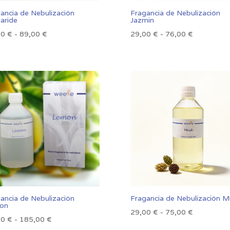
ancia de Nebulización
Fragancia de Nebulización
aride
Jazmin
Rango
Rango
00
€
-
89,00
€
29,00
€
-
76,00
€
de
de
precios:
precios:
desde
desde
33,00 €
29,00 €
hasta
hasta
89,00 €
76,00 €
ancia de Nebulización
Fragancia de Nebulización M
on
Rango
29,00
€
-
75,00
€
Rango
00
€
-
185,00
€
de