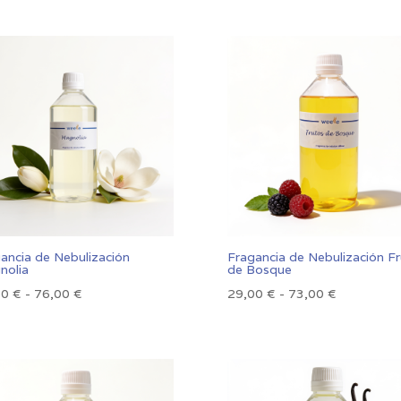
ancia de Nebulización
Fragancia de Nebulización F
nolia
de Bosque
Rango
Rango
00
€
-
76,00
€
29,00
€
-
73,00
€
de
de
precios:
precios:
desde
desde
29,00 €
29,00 €