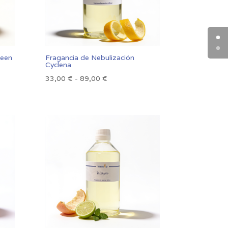
reen
Fragancia de Nebulización
Cyclena
Rango
33,00
€
-
89,00
€
de
precios:
desde
33,00 €
hasta
89,00 €