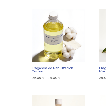
Fragancia de Nebulización
Frag
Cotton
Mag
Rango
29,00
€
-
73,00
€
29,
de
precios:
desde
29,00 €