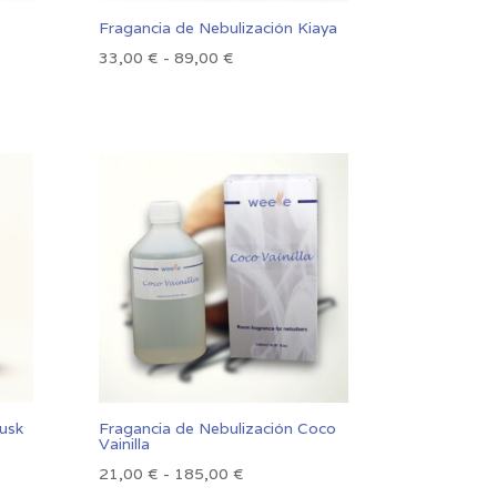
Fragancia de Nebulización Kiaya
Rango
33,00
€
-
89,00
€
de
precios:
desde
33,00 €
hasta
89,00 €
usk
Fragancia de Nebulización Coco
Vainilla
Rango
21,00
€
-
185,00
€